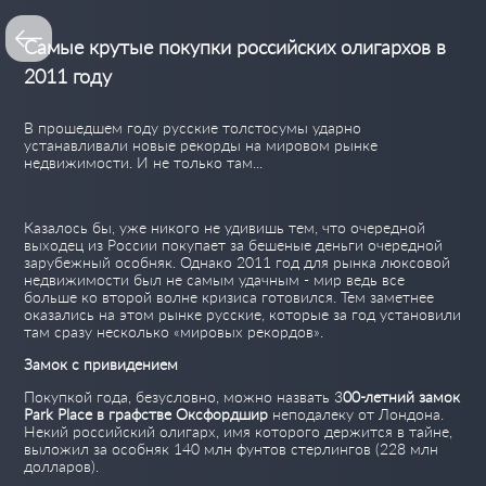
Самые крутые покупки российских олигархов в
2011 году
В прошедшем году русские толстосумы ударно
устанавливали новые рекорды на мировом рынке
недвижимости. И не только там...
Казалось бы, уже никого не удивишь тем, что очередной
выходец из России покупает за бешеные деньги очередной
зарубежный особняк. Однако 2011 год для рынка люксовой
недвижимости был не самым удачным - мир ведь все
больше ко второй волне кризиса готовился. Тем заметнее
оказались на этом рынке русские, которые за год установили
там сразу несколько «мировых рекордов».
Замок с привидением
Покупкой года, безусловно, можно назвать 3
00-летний замок
Park Place в графстве Оксфордшир
неподалеку от Лондона.
Некий российский олигарх, имя которого держится в тайне,
выложил за особняк 140 млн фунтов стерлингов (228 млн
долларов).