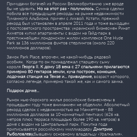
Причудами богачей из России Великобританию уже вроде
бы не удивить.
Но на этот раз - получилось.
Сумма сделки
побила все предыдущие рекорды на рынке недвижимости
Туманного Альбиона, причем с лихвой. Кстати, прежний
рекорд был установлен в апреле 2011 года и тоже выходцем
с постсоветского пространства: украинский бизнесмен Ринат
Ахметов купил апартаменты с видом на Гайд-парк в
престижнейшем лондонском жилом комплексе One Hyde
Park за 136 миллионов фунтов стерлингов (около 220
миллионов долларов).
Замок Park Place, впрочем, не какой-нибудь рядовой
особняк. Когда-то он принадлежал старшему сыну
короля
Георга II.
К дому 18 века с 27 спальнями прилагаются
примерно 80 гектаров земли, куча построек, конюшня,
лодочная станция на Темзе и... привидение,
возраст которого,
согласно легенде, примерно такой же, как и самого замка.
Подарок дочке...
Рынок нью-йорского жилья российские бизнесмены в
прошедшем году тоже вниманием не обделили. Абсолютный
рекорд сделок с недвижимостью на Манхеттэне - 88
миллионов долларов за 10-комнатный пентхаус (626 кв.
метров плюс терраса площадью более 190 кв. метров) в
доме с видом на Центральный парк. Покупка года
приписывается российскому миллиардеру
Дмитрию
Рыболовлеву,
бывшему основному владельцу «Уралкалия».