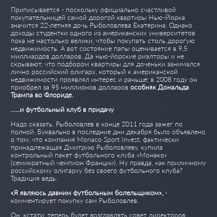
Приписывается - поскольку официально счастливой
покупательницей самой дорогой квартиры Нью-Йорка
значится 22-летняя дочь Рыболовлева Екатерина. Однако
доходы студентки одного из американских университетов
пока не настолько велики, чтобы покупать столь дорогую
недвижимость. А вот состояние папы оценивается в 9,5
миллиардов долларов. Да нью-йорские риэлторы и не
скрывают, что подбором квартиры для доченьки занимался
лично российский олигарх, который к американской
недвижимости проявлял интерес и раньше: в 2008 году он
приобрел за 95 миллионов долларов
особняк Дональда
Трампа во Флориде.
…...и футбольный клуб в придачу
Надо сказать, Рыболовлев в конце 2011 года зажег по
полной. Буквально в последние дни декабря было объявлено
о том, что компания Monaco Sport Invest, фактически
принадлежащая Дмитрию Рыболовлеву, купила
контрольный пакет футбольного клуба «Монако»
(семикратный чемпион Франции). Ну правда, как приличному
российскому олигарху без своего футбольного клуба?
Традиция ведь.
«Я являюсь давним футбольным болельщиком»,
-
комментирует покупку сам Рыболовлев.
Он, кстати, теперь будет возглавлять совет директоров