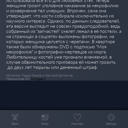
использовала всё это для любовных утех. Теперь
женщине грозит уголовное наказание за некрофилию
и осквернение тел умерших. Впрочем, сама она
утверждает, что кости собирала исключительно из
научного интереса. Однако, по данным следователей,
эта версия выглядит не совсем правдоподобной, ведь
собранный из "запчастей" скелет лежал в её постели, а
на страницах в соцсетях выложены фотографии, на
которых женщина целуется с черепами. В квартире
также были обнаружены DVD с подписью "Моя
некрофилия" и фотографии мертвецов из морга.
Любительницу костей уже признали вменяемой, в
случае обвинительного приговора ей может грозить
до двух лет тюрьмы или денежный штраф.
Источник: Радио Гомель и Частный Детектив
Просмотров 527
Сегодня 1
Radio
Posts
Favorites
Settings