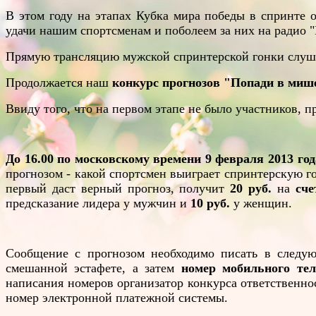
В этом году на этапах Кубка мира победы в спринт
удачи нашим спортсменам и поболеем за них на радио "Кра
Прямую трансляцию мужской спринтерской гонки слу
Продолжается наш
конкурс прогнозов "Попади в миш
Ввиду того, что на первом этапе не было участников, 
До 16.00
по московскому времени 9 февраля 2013 год
прогнозом - какой спортсмен выиграет спринтерскую г
первый даст верный прогноз, получит
20 руб.
на
сче
предсказание лидера у мужчин и
10 руб.
у женщин.
Сообщение с прогнозом необходимо писать в следующ
смешанной эстафете, а затем
номер мобильного тел
написания номеров организатор конкурса ответственнос
номер электронной платежной системы.