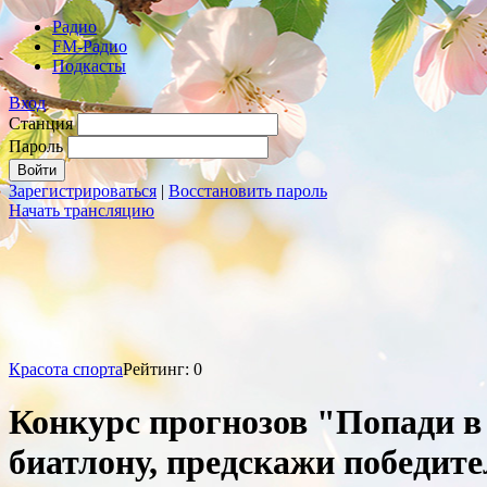
Радио
FM-Радио
Подкасты
Вход
Станция
Пароль
Зарегистрироваться
|
Восстановить пароль
Начать трансляцию
Красота спорта
Рейтинг: 0
Конкурс прогнозов "Попади 
биатлону, предскажи победите