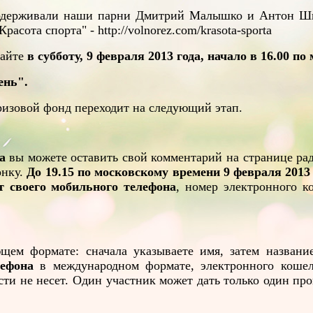
е одерживали наши парни Дмитрий Малышко и Антон Ш
сота спорта" - http://volnorez.com/krasota-sporta
шайте
в субботу, 9 февраля 2013 года, начало в 16.00 п
ень".
призовой фонд переходит на следующий этап.
а
вы можете оставить свой комментарий на странице радио 
онку.
До 19.15
по московскому времени 9 февраля 2013
т своего мобильного телефона
, номер электронного 
ем формате: сначала указываете имя, затем название
ефона
в международном формате, электронного коше
ти не несет. Один участник может дать только один пр