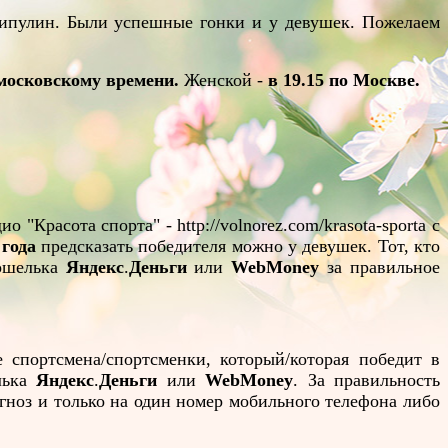
ипулин. Были успешные гонки и у девушек. Пожелаем
о московскому времени.
Женской -
в 19.15 по Москве.
"Красота спорта" - http://volnorez.com/krasota-sporta с
 года
предсказать победителя можно у девушек. Тот, кто
кошелька
Яндекс
.
Деньги
или
WebMoney
за правильное
 спортсмена/спортсменки, который/которая победит в
лька
Яндекс
.
Деньги
или
WebMoney
. За правильность
огноз и только на один номер мобильного телефона либо