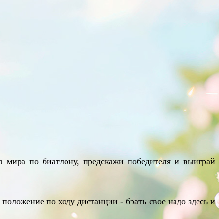
а мира по биатлону, предскажи победителя и выиграй
положение по ходу дистанции - брать свое надо здесь и