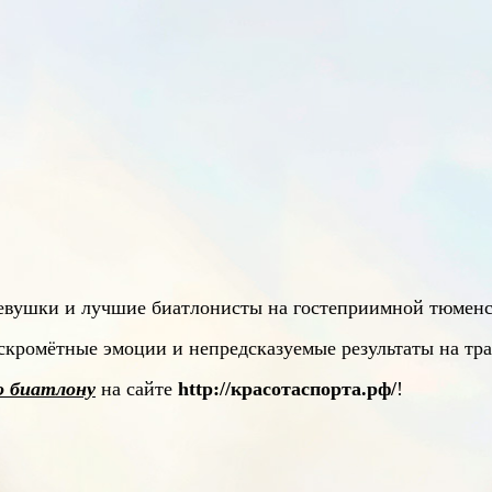
 девушки и лучшие биатлонисты на гостеприимной тюменс
скромётные эмоции и непредсказуемые результаты на тр
о биатлону
на сайте
http://красотаспорта.рф/
!