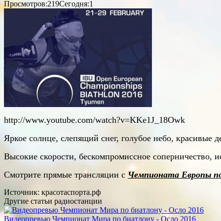
Просмотров:219
Сегодня:1
http://www.youtube.com/watch?v=KKe1J_18Owk
Яркое солнце, слепящий снег, голубое небо, красивые
Высокие скорости, бескомпромиссное соперничество, и
Смотрите прямые трансляции с
Чемпионата Европы п
Источник: красотаспорта.рф
Другие статьи радиостанции
Видеопревью Чемпионат Мира по биатлону - Осло 2016