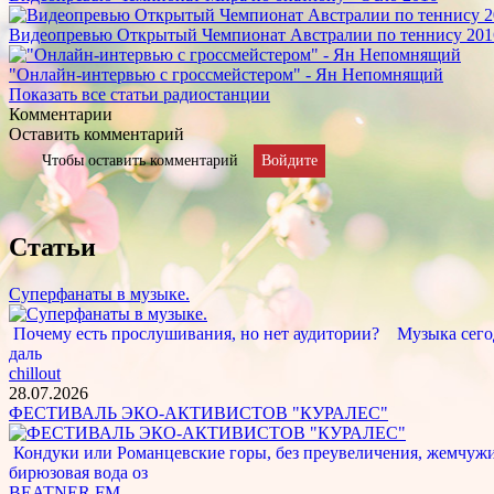
Видеопревью Открытый Чемпионат Австралии по теннису 201
"Онлайн-интервью с гроссмейстером" - Ян Непомнящий
Показать все статьи радиостанции
Комментарии
Оставить комментарий
Чтобы оставить комментарий
Войдите
Статьи
Суперфанаты в музыке.
Почему есть прослушивания, но нет аудитории? Музыка сегод
даль
chillout
28.07.2026
ФЕСТИВАЛЬ ЭКО-АКТИВИСТОВ "КУРАЛЕС"
Кондуки или Романцевские горы, без преувеличения, жемчужина
бирюзовая вода оз
BEATNER FM