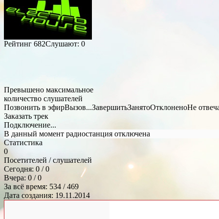
Рейтинг
682
Слушают:
0
Превышено максимальное
количество слушателей
Позвонить в эфир
Вызов...
Завершить
Занято
Отклонено
Не отвеч
Заказать трек
Подключение...
В данный момент радиостанция отключена
Статистика
0
Посетителей / слушателей
Сегодня: 0 / 0
Вчера: 0 / 0
За всё время: 534 / 469
Дата создания: 19.11.2014
Общий