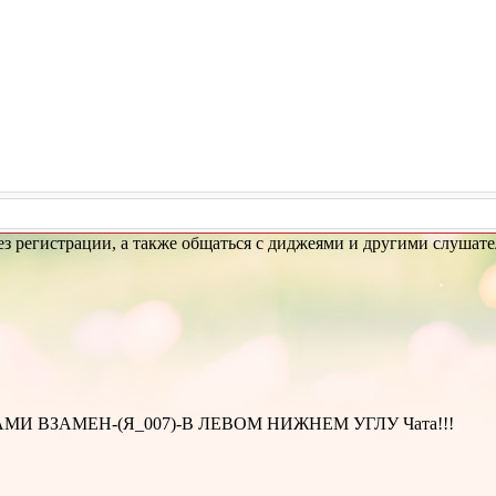
з регистрации, а также общаться с диджеями и другими слушате
И ВЗАМЕН-(Я_007)-В ЛЕВОМ НИЖНЕМ УГЛУ Чата!!!