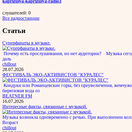
kaprizulya-kaprizulya-radio3
слушателей: 0
Все радиостанции
Статьи
Суперфанаты в музыке.
Почему есть прослушивания, но нет аудитории? Музыка сегод
даль
chillout
28.07.2026
ФЕСТИВАЛЬ ЭКО-АКТИВИСТОВ "КУРАЛЕС"
Кондуки или Романцевские горы, без преувеличения, жемчужина
бирюзовая вода оз
BEATNER FM
16.07.2026
Интересные факты, связанные с музыкой.
Музыка возникла одновременно с речью. При выполнении кол
Возраст
chillout