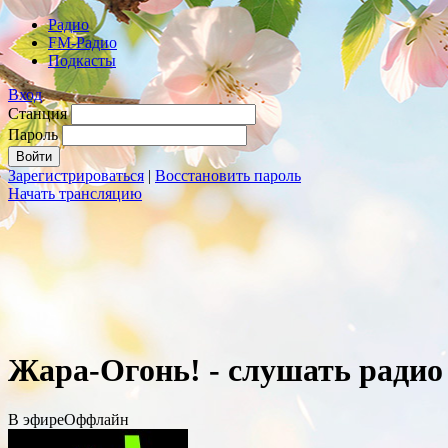
Радио
FM-Радио
Подкасты
Вход
Станция
Пароль
Зарегистрироваться
|
Восстановить пароль
Начать трансляцию
Жара-Огонь! - слушать радио
В эфире
Оффлайн