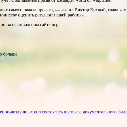
лучат специальные призы от команды World of Warplanes.
ами с самого начала проекта, — заявил Виктор Кислый, глава к
тоинству оценить результат нашей работы».
жно на официальном сайте игры:
ию больше
енно-воздушных сил состоялась премьера документального фильм