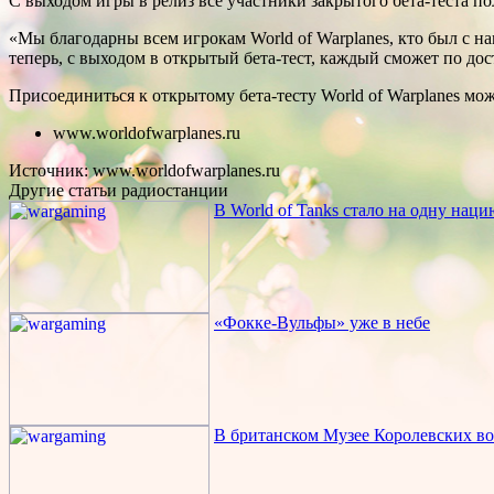
С выходом игры в релиз все участники закрытого бета-теста по
«Мы благодарны всем игрокам World of Warplanes, кто был с н
теперь, с выходом в открытый бета-тест, каждый сможет по дос
Присоединиться к открытому бета-тесту World of Warplanes мо
www.worldofwarplanes.ru
Источник: www.worldofwarplanes.ru
Другие статьи радиостанции
В World of Tanks стало на одну нац
«Фокке-Вульфы» уже в небе
В британском Музее Королевских во