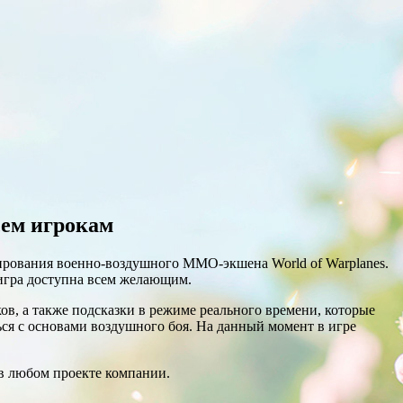
ем игрокам
тирования военно-воздушного ММО-экшена World of Warplanes.
, игра доступна всем желающим.
ов, а также подсказки в режиме реального времени, которые
я с основами воздушного боя. На данный момент в игре
 в любом проекте компании.