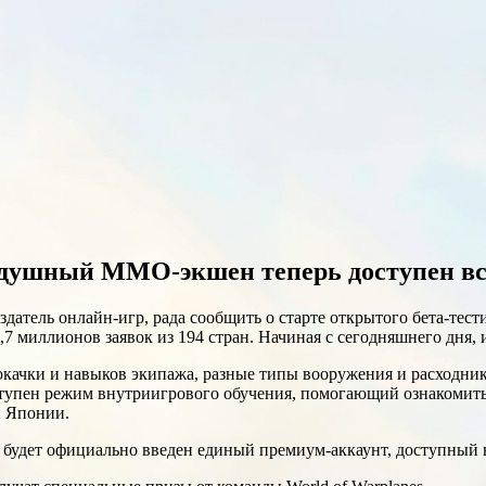
здушный ММО-экшен теперь доступен вс
датель онлайн-игр, рада сообщить о старте открытого бета-тес
 2,7 миллионов заявок из 194 стран. Начиная с сегодняшнего дня
рокачки и навыков экипажа, разные типы вооружения и расходник
тупен режим внутриигрового обучения, помогающий ознакомитьс
и Японии.
es будет официально введен единый премиум-аккаунт, доступный