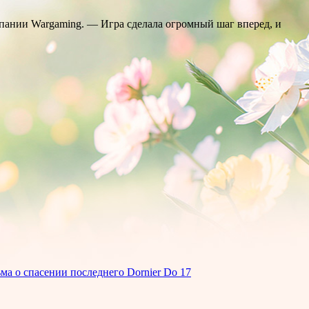
омпании Wargaming. — Игра сделала огромный шаг вперед, и
а о спасении последнего Dornier Do 17