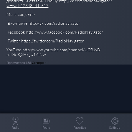
доблести и отваги? Прошу!
http://vk.com/radionavigator?
w=wall-12348441_517
Мы в соц.сетях:
Вконтакте
http://vk.com/radionavigator
Facebook http://www.facebook.com/RadioNavigator
Twitter https://twitter.com/RadioNavigator
YouTube http://www.youtube.com/channel/UCSUvB-
zdDbJKjSHk_U1YzNw
Просмотров 136
Сегодня 1
Radio
Posts
Favorites
Settings