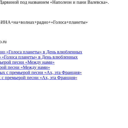
Дарвиной под названием «Наполеон и пани Валевска».
ДАРВИНА+на+волнах+радио+«Голоса+планеты»
o.ru
ио «Голоса планеты» в День влюбленных
ьерой песни «Между нами»
 с премьерой песни «Ах, эта Франция»