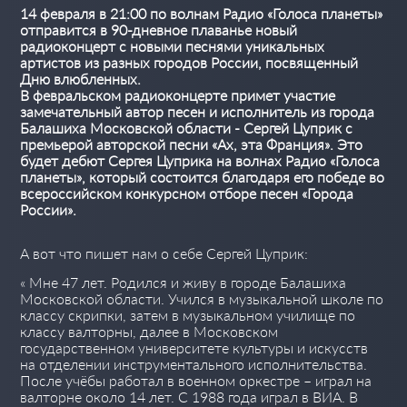
14 февраля в 21:00 по волнам Радио «Голоса планеты»
отправится в 90-дневное плаванье новый
радиоконцерт с новыми песнями уникальных
артистов из разных городов России, посвященный
Дню влюбленных.
В февральском радиоконцерте примет участие
замечательный автор песен и исполнитель из города
Балашиха Московской области - Сергей Цуприк с
премьерой авторской песни «Ах, эта Франция». Это
будет дебют Сергея Цуприка на волнах Радио «Голоса
планеты», который состоится благодаря его победе во
всероссийском конкурсном отборе песен «Города
России».
А вот что пишет нам о себе Сергей Цуприк:
« Мне 47 лет. Родился и живу в городе Балашиха
Московской области. Учился в музыкальной школе по
классу скрипки, затем в музыкальном училище по
классу валторны, далее в Московском
государственном университете культуры и искусств
на отделении инструментального исполнительства.
После учёбы работал в военном оркестре – играл на
валторне около 14 лет. С 1988 года играл в ВИА. В