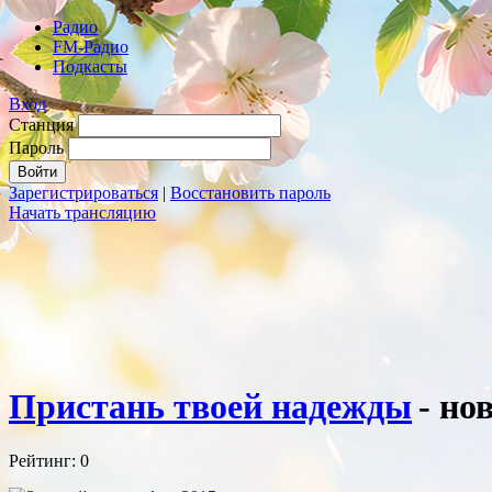
Радио
FM-Радио
Подкасты
Вход
Станция
Пароль
Зарегистрироваться
|
Восстановить пароль
Начать трансляцию
Пристань твоей надежды
- но
Рейтинг: 0