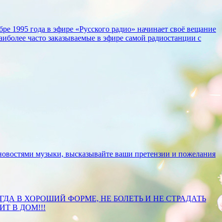
бре 1995 года в эфире «Русского радио» начинает своё вещание
аиболее часто заказываемые в эфире самой радиостанции с
ь новостями музыки, высказывайте ваши претензии и пожелания
ГДА В ХОРОШИЙ ФОРМЕ, НЕ БОЛЕТЬ И НЕ СТРАДАТЬ
Т В ДОМ!!!