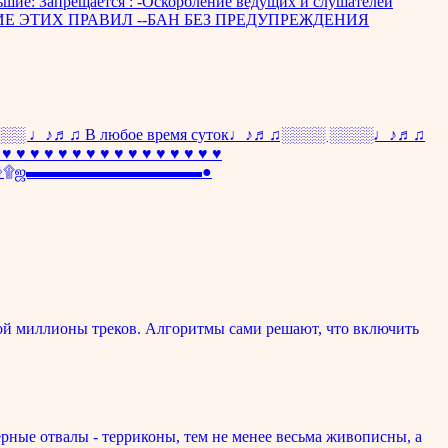
большие: Запрещается : -Оскорбление ведущих и слушателей
АРУШЕНИЕ ЭТИХ ПРАВИЛ --БАН БЕЗ ПРЕДУПРЕЖДЕНИЯ
♫ В любое время суток♩♪♬♫░░░░ ░░░░♩♪♬♫
♥ ♥ ♥ ♥ ♥ ♥ ♥ ♥ ♥ ♥ ♥ ♥ ♥ ♥
▬ஜ۩۞۩ஜ▬▬▬▬▬▬▬▬▬▬▬●
ой миллионы треков. Алгоритмы сами решают, что включить
рные отвалы - терриконы, тем не менее весьма живописны, а