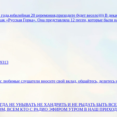
года,юбилейная 20 церемония,приходите будет весело)))) В дека
ак «Русская Горка». Она представляла 12 песен, которые были н
39313
вас любимые слушатели вносите свой вклад, общайтесь, делитес
ДА НЕ УНЫВАТЬ НЕ ХАНДРИТЬ И НЕ РЫДАТЬ БЫТЬ ВСЕ
М, ВСЕМ КТО С РАДИО ЭФИРОМ УТРОМ В НАШ ПРИХОДИ