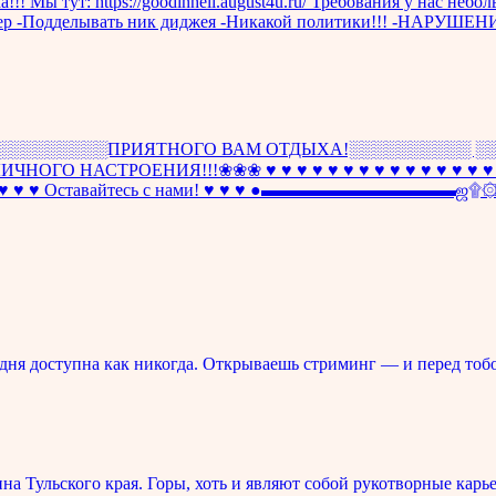
!!! Мы тут: https://goodinhell.august4u.ru/ Требования у нас не
арактер -Подделывать ник диджея -Никакой политики!!! -Н
ПРИЯТНОГО ВАМ ОТДЫХА!░░░░░░░░░░ ░░░░ ♩♪♬
ГО НАСТРОЕНИЯ!!!❀❀❀ ♥ ♥ ♥ ♥ ♥ ♥ ♥ ♥ ♥ ♥ ♥ ♥ ♥ ♥ ♥ ♥ ♥ 
Оставайтесь с нами! ♥ ♥ ♥ ●▬▬▬▬▬▬▬▬▬▬
ня доступна как никогда. Открываешь стриминг — и перед тоб
 Тульского края. Горы, хоть и являют собой рукотворные карье