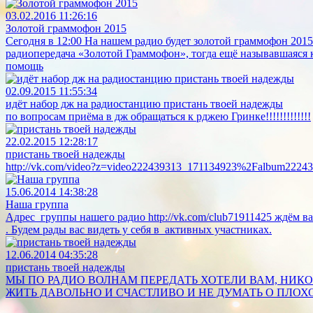
03.02.2016 11:26:16
Золотой граммофон 2015
Сегодня в 12:00 На нашем радио будет золотой граммофон 2015 
радиопередача «Золотой Граммофон», тогда ещё называвшаяся к
помощь
02.09.2015 11:55:34
идёт набор дж на радиостанцию пристань твоей надежды
по вопросам приёма в дж обращаться к рджею Гринке!!!!!!!!!!!!!
22.02.2015 12:28:17
пристань твоей надежды
http://vk.com/video?z=video222439313_171134923%2Falbum2224
15.06.2014 14:38:28
Наша группа
Адрес группы нашего радио http://vk.com/club71911425 ждём 
. Будем рады вас видеть у себя в активных участниках.
12.06.2014 04:35:28
пристань твоей надежды
МЫ ПО РАДИО ВОЛНАМ ПЕРЕДАТЬ ХОТЕЛИ ВАМ, НИКОГ
ЖИТЬ ДАВОЛЬНО И СЧАСТЛИВО И НЕ ДУМАТЬ О ПЛОХО