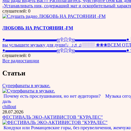
Мы рады видеть Вас!!! Располагайтесь, чувствуйте себя как дома
-Устанавливать ник, содержащий мат и оскорбительный х
слушателей: 0
ЛЮБОВЬ НА РАСТОЯНИИ -FM
●▬▬▬▬▬▬▬▬▬▬▬ஜ۩۞۩ஜ▬▬▬▬▬▬▬▬▬▬▬● ░░░░░░░░░
вы услышите музыку для души!♩♪♬♫░░░░ ❀❀❀ВСЕМ ОТЛИЧНО
●▬▬▬▬▬▬▬▬▬▬▬ஜ۩۞۩ஜ▬▬▬▬▬▬▬▬▬▬▬● ♥ ♥ ♥ 
слушателей: 0
Все радиостанции
Статьи
Суперфанаты в музыке.
Почему есть прослушивания, но нет аудитории? Музыка сегод
даль
chillout
28.07.2026
ФЕСТИВАЛЬ ЭКО-АКТИВИСТОВ "КУРАЛЕС"
Кондуки или Романцевские горы, без преувеличения, жемчужина