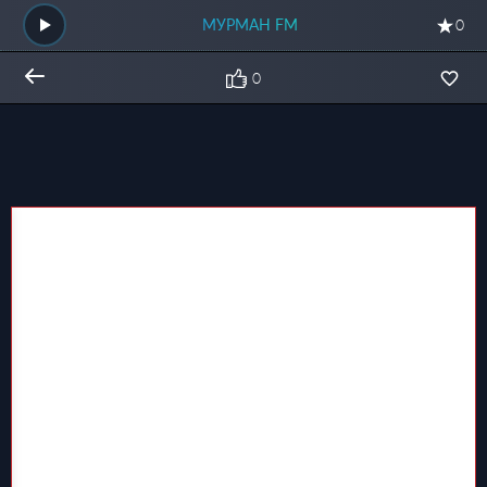
МУРМАН FM
0
0
Общий