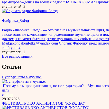
времяпровождения на волнах радио "ЗА ОБЛАКАМИ" Прямая ссылка
слушателей: 2
Фабрика_Звёзд
Радио «Фабрика_Звёзд» — это главная музыкальная станция, по
также золотые композиции, определившие звучание целого пок
для тех, кто хочет быть в центре музыкальных событий и чув
Mail:jakondakonfetka@yandex.com Слоган: Фабрику звёзд включ
твой успех!
слушателей: 2
Все радиостанции
Статьи
Суперфанаты в музыке.
Почему есть прослушивания, но нет аудитории? Музыка сегод
даль
chillout
28.07.2026
ФЕСТИВАЛЬ ЭКО-АКТИВИСТОВ "КУРАЛЕС"