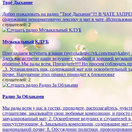
Твоё Дыхание
Добро пожаловать на радио "Твоё Дыхание"!!! В ЧАТЕ ЗАПРЕ
содержащие ненормативную лексику и мат в чате -Использование
слушателей: 2
Музыкальный КЛУБ
Приглашаем вступить в наши группы:https://vk.com/muzykalnyj_
Здесь вас встретят наши ведущие с улыбкой и хорошей музыко
общение.Мы рады всем. Приходите!!!! Но просим соблюдать пра
. 3. Устанавливать ник, содержащий мат или оскорбительный 
почве. Нарушение этих правил приводит к блокировке
слушателей: 2
Радио За Облаками
Мы рады всем у нас в гостях, проходите, располагайтесь, чувс
слушателям, заказывайте свои любимые композиции, и просто 
завуалированный мат; 2. Оскорбление ведущих и слушателей в
присутствующим; 4. Заказывать композиции, содержащие мат; 5
национальной почве; 8. Обсуждение политики, провоциров