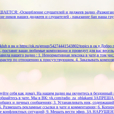
ЩАЕТСЯ: -Оскорбление слушателей и диджеев радио -Разжигани
 ников наших диджеев и слушателей - наказание бан наша группа 
klub в вк и https://ok.ru/group/54274441543802/topics в ок ▪ Д
й, поставят ваши любимые композиции и проведут для вас весел
вила нашего радио : 1. Ненормативная лексика в чате,в том чи
характер по отношению к присутствующим. 4. Заказывать композ
твуйте себя как дома). На нашем радио вы окунетесь в бездонны
общайтесь в чате. Мы в ВК: vk.com/radio_za_oblakami ЗАПРЕЩАЕ
 общих и личных сообщениях; 3. Устанавливать ник, содержащи
. Размещать рекламные ссылки в чате и комментариях; 6. Копир
ание конфликтных ситуаций; 9. Мешать вести эфир. ЗА НАРУ