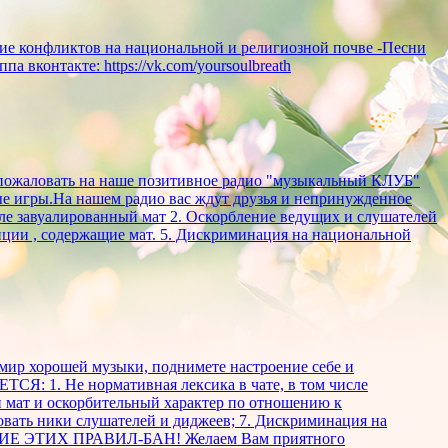
е конфликтов на национальной и религиозной почве -Песни
вконтакте: https://vk.com/yoursoulbreath
обро пожаловать на наше позитивное радио "музыкальный КЛУБ"
ые игры.На нашем радио вас ждут друзья и непринужденное
сле завуалированный мат 2. Оскорбление ведущих и слушателей
иции , содержащие мат. 5. Дискриминация на национальной
й мир хорошей музыки, поднимете настроение себе и
ТСЯ: 1. Не нормативная лексика в чате, в том числе
й мат и оскорбительный характер по отношению к
овать ники слушателей и диджеев; 7. Дискриминация на
ШЕНИЕ ЭТИХ ПРАВИЛ-БАН! Желаем Вам приятного