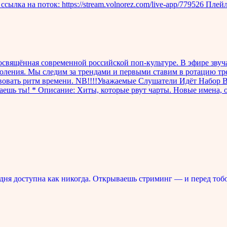
 на поток: https://stream.volnorez.com/live-app/779526 Плейли
свящённая современной российской поп-культуре. В эфире звуча
оления. Мы следим за трендами и первыми ставим в ротацию тре
ствовать ритм времени. NB!!!!Уважаемые Слушатели Идёт Набор 
аешь ты! * Описание: Хиты, которые рвут чарты. Новые имена, 
ня доступна как никогда. Открываешь стриминг — и перед тоб