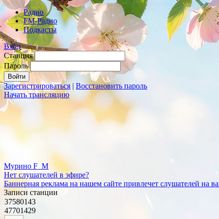
Радио
FM-Радио
Подкасты
Вход
Станция
Пароль
Зарегистрироваться
|
Восстановить пароль
Начать трансляцию
Мурино F_M
Нет слушателей в эфире?
Баннерная реклама на нашем сайте привлечет слушателей на в
Записи станции
37580143
47701429