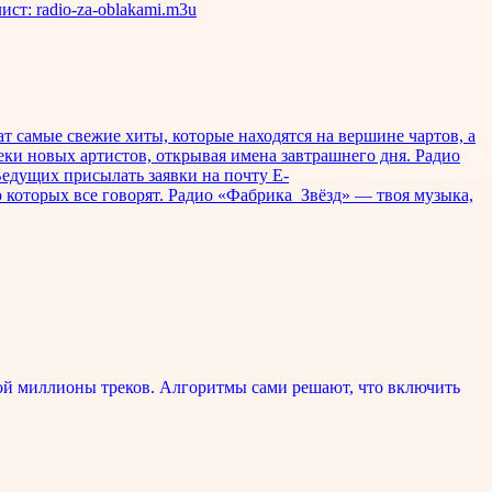
ст: radio-za-oblakami.m3u
т самые свежие хиты, которые находятся на вершине чартов, а
ки новых артистов, открывая имена завтрашнего дня. Радио
Ведущих присылать заявки на почту E-
о которых все говорят. Радио «Фабрика_Звёзд» — твоя музыка,
ой миллионы треков. Алгоритмы сами решают, что включить