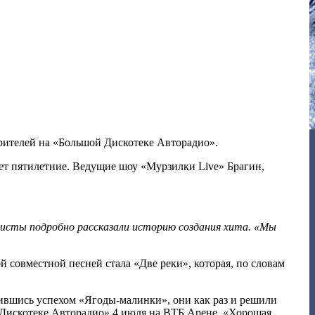
зрителей на «Большой Дискотеке Авторадио».
ет пятилетние. Ведущие шоу «Мурзилки Live» Брагин,
ртисты подробно рассказали историю создания хита. «Мы
 совместной песней стала «Две реки», которая, по словам
вившись успехом «Ягоды-малинки», они как раз и решили
 Дискотеке Авторадио» 4 июля на ВТБ Арене. «Хорошая