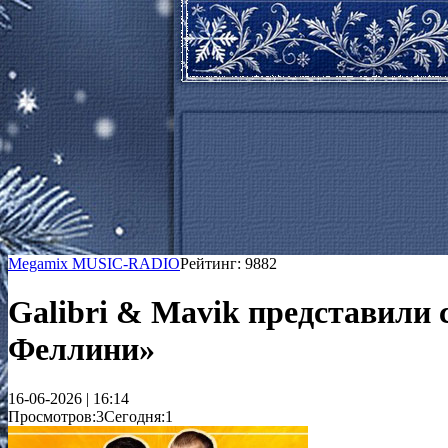
Megamix MUSIC-RADIO
Рейтинг: 9882
Galibri & Mavik представили
Феллини»
16-06-2026 | 16:14
Просмотров:3
Сегодня:1