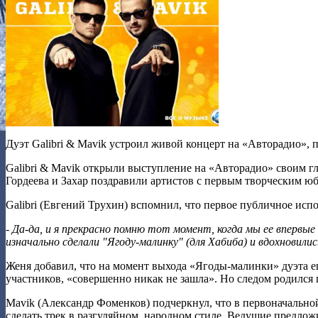
Дуэт Galibri & Mavik устроил живой концерт на «Авторадио», 
Galibri & Mavik открыли выступление на «Авторадио» своим г
Гордеева и Захар поздравили артистов с первым творческим ю
Galibri (Евгений Трухин) вспомнил, что первое публичное исп
- Да-да, и я прекрасно помню тот момент, когда мы ее впервы
изначально сделали "Ягоду-малинку" (для Хабиба) и вдохновилис
Женя добавил, что на момент выхода «Ягоды-малинки» дуэта ещ
участников, «совершенно никак не зашла». Но следом родился 
Mavik (Александр Фоменков) подчеркнул, что в первоначально
сделать трек в разгуляйном, народном стиле. Ведущие предло