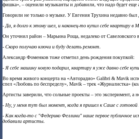
фишка», – оценили музыканты и добавили, что надо будет еще а
Говорили не только о музыке. У Евгения Трухина недавно был
- Да, я долго к этому шел, и наконец-то купил себе квартиру в М
Он уточнил район – Марьина Роща, недалеко от Савеловского в
- Скоро получаю ключи и буду делать ремонт
.
Александр Фоменков тоже отметил день рождения покупкой:
- Я себе машину новую подарил, квартиру я уже давно себе купи
Во время живого концерта на «Авторадио» Galibri & Mavik исп
спел «Любовь по беспределу», Mavik – трек «Журналистка» (к
Артисты заверили, что сольные проекты – это эксперимент, а н
- Ну, у меня тут был момент, когда я пришел к Саше с готовой
- Как когда-то с "Федерико Феллини" наше первое публичное ис
добавили артисты.