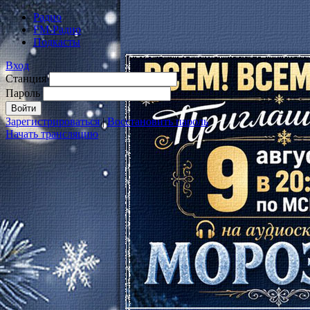
Радио
FM-Радио
Подкасты
Вход
Станция
Пароль
Зарегистрироваться
|
Восстановить пароль
Начать трансляцию