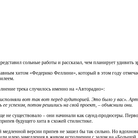
представил сольные работы и рассказал, чем планирует удивить 
лавным хитом «Федерико Феллини», который в этом году отмеча
билеем.
олнение трека случилось именно на «Авторадио»:
е исполняли вот так вот перед аудиторией. Это было у вас». А
ь ее успехом, потом решились на свой проект, – объяснили они.
е не существовало – они начинали как саунд-продюсеры. Первой
припев будущего хита в схожей стилистике.
й медленной версии припев не зашел бы так сильно. Но вдохно
жили идею замедления в живом исполнении с залом на «Большой