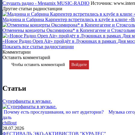
Слушать радио - Megamix MUSIC-RADIO
Источник: www.interm
Другие статьи радиостанции
Мадонна и Сабрина Карпентер встретились в клубе в клипе «Br
Отменены концерты Оксимирона* в Копенгагене и Стокгольм
«Новое Радио Open Air» пройдёт в Лужниках в рамках Дня мос
Показать все статьи радиостанции
Комментарии
Оставить комментарий
Чтобы оставить комментарий
Войдите
Статьи
Суперфанаты в музыке.
Почему есть прослушивания, но нет аудитории? Музыка сегод
даль
chillout
28.07.2026
ФЕСТИВАЛЬ ЭКО-АКТИВИСТОВ "КУРАЛЕС"