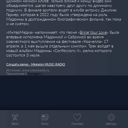
шумном ночном клубе. Только ближе к концу видео они
объединяются, шагая навстречу друг другу по длинному
подиуму. В финале зрители видят в клубе актрису Джулию
Гарнер, которая в 2022 году была утверждена на роль
Мадонны в долгожданном биографическом фильме, так пока
и не снятом.
«ИнтерМедиа» напоминает, что песня «
Bring Your Love
» была
впервые исполнена Мадонной и Сабриной во время
совместного выступления на фестивале «Коачелла» 17
апреля, а 1 мая вышла отдельным синглом. Трек войдет в
новый альбом Мадонны «Confessions II», релиз которого
состоится 3 июля.
Слушать радио - Megamix MUSIC-RADIO
Источник: www.intermedia.ru
Просмотров 2
Сегодня 1
Radio
Posts
Favorites
Settings