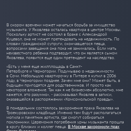
В скором времени может начаться борьба за имущество
музыканта. У Яковлева осталась квартира в центре Москвы.
Поскольку артист не состоял в браке с Александрой
Куцевол, она не может претендовать на недвижимость. По
словам гражданской супруги, скончавшегося певца,
вопросами завещания она пока не занималась. Если мать
неизвестного ребенка подтвердит, что он является сыном
Яковлева, появится еще один претендент на наследство.
«Есть у меня еще жилплощадь в Санкт-
Петербурге и Черногории. Подумываю о недвижимости
в Сочи. Небольшую квартирочку в Питере я купил в 2006
году, в Черногории позднее. Зачем мне они? Может быть, в
будущем пригодятся для родственников. И просто как
некоторое вложение. Так как я не бизнесмен абсолютно, мне
кажется, это разумно», - рассказывал Яковлев в записи,
оказавшейся в распоряжении
«Комсомольской правды»
.
В понедельник состоялось захоронение праха Яковлева на
Троекуровском кладбище. Именно там будут располагаться
могила и памятник артиста, где смогут собираться
поклонники. Церемония погребения урны музыканта прошла
в кругу близких и коллег певца.
В Москве захоронили прах