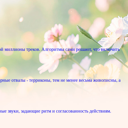
ой миллионы треков. Алгоритмы сами решают, что включить
рные отвалы - терриконы, тем не менее весьма живописны, а
ые звуки, задающие ритм и согласованность действиям.