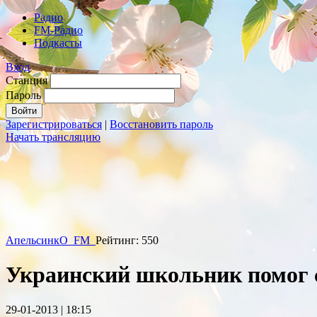
Радио
FM-Радио
Подкасты
Вход
Станция
Пароль
Зарегистрироваться
|
Восстановить пароль
Начать трансляцию
АпельсинкО_FM_
Рейтинг: 550
Украинский школьник помог 
29-01-2013 | 18:15