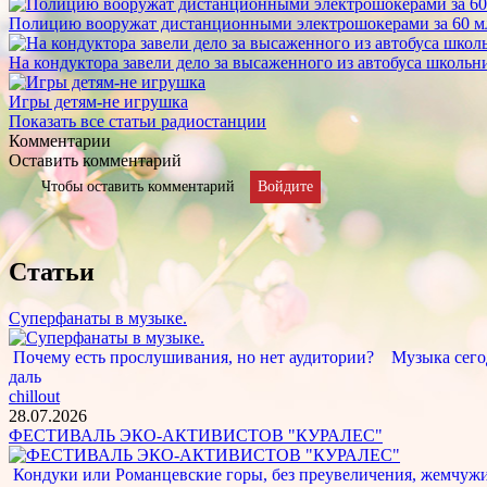
Полицию вооружат дистанционными электрошокерами за 60 м
На кондуктора завели дело за высаженного из автобуса школьн
Игры детям-не игрушка
Показать все статьи радиостанции
Комментарии
Оставить комментарий
Чтобы оставить комментарий
Войдите
Статьи
Суперфанаты в музыке.
Почему есть прослушивания, но нет аудитории? Музыка сегод
даль
chillout
28.07.2026
ФЕСТИВАЛЬ ЭКО-АКТИВИСТОВ "КУРАЛЕС"
Кондуки или Романцевские горы, без преувеличения, жемчужина