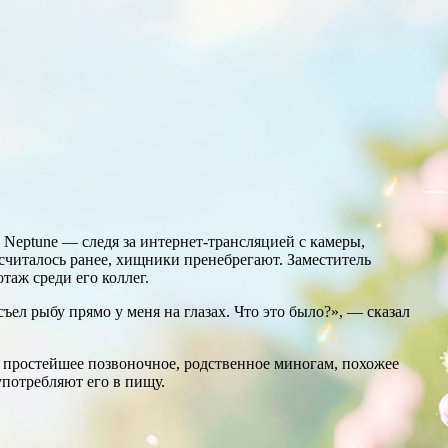
Neptune — следя за интернет-трансляцией с камеры,
 считалось ранее, хищники пренебрегают. Заместитель
таж среди его коллег.
ъел рыбу прямо у меня на глазах. Что это было?», — сказал
— простейшее позвоночное, родственное миногам, похожее
употребляют его в пищу.