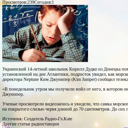
Просмотров:239
Сегодня:1
Украинский 14-летний школьник Кирилл Дудко из Донецка помо
установленной на дне Атлантики, подросток увидел, как морск
директора Neptune Ким Джунипер (Kim Juniper) сообщил телека
«В понедельник утром мы получили мэйл от него, в котором он 
Джунипер.
Ученые просмотрели видеозапись и увидели, что самка морско
на покрытого слизью червя длиной до 70 сантиметров. До сих 
Источник: Создатель Радио-Гл.Kate
Другие статьи радиостанции