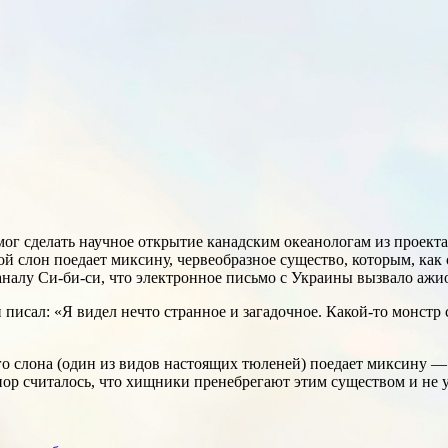
г сделать научное открытие канадским океанологам из проекта 
ой слон поедает миксину, червеобразное существо, которым, как
налу Си-би-си, что электронное письмо с Украины вызвало ажио
писал: «Я видел нечто странное и загадочное. Какой-то монстр с
го слона (один из видов настоящих тюленей) поедает миксину 
пор считалось, что хищники пренебрегают этим существом и не 