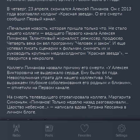
В четверг, 23 апреля, скончался Алексей Пиманов. Он с 2013
года возглавлял холдинг «Красная звезда». О его смерти
сообщил Первый канал.
«Печальная новость, которая пришла только что. Не стало
нашего коллеги — ведущего Первого канала Алексея
Пиманова. Талантливый журналист, режиссер, продюсер.
Четверть века он вел программу "Человек и закон". И еще
успевал писать сценарии к фильмам, снимать их и
руководить крупным медиахолдингом "Красная звезда"», —
говорится в некрологе.
Коллеги Пиманова назвали причину его смерти. «У Алексея
Викторовича не выдержало сердце. Ему было 64 года.
Невосполнимая утрата для нашего коллектива. Мы
выражаем глубокие соболезнования его родным и близким»,
— отметили на Первом канале.
На смерть телеведущего отреагировала коллега, Маргарита
Симоньян. «Пиманов! Только неделю назад разговаривали...
Царство небесное...» — написала вдова Тиграна Кеосаяна в
личном блоге.
Просмотров 7
Сегодня 1
Radio
Posts
Favorites
Settings