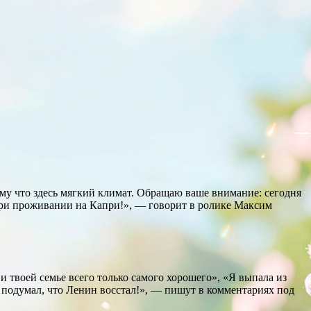
му что здесь мягкий климат. Обращаю ваше внимание: сегодня
при проживании на Капри!», — говорит в ролике
Максим
 твоей семье всего только самого хорошего», «Я выпала из
м подумал, что Ленин восстал!», — пишут в комментариях под