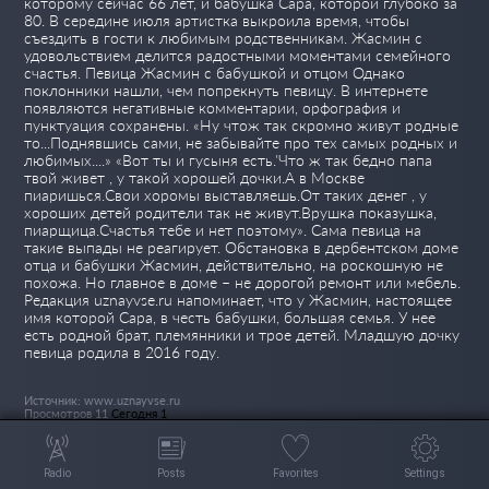
которому сейчас 66 лет, и бабушка Сара, которой глубоко за
80. В середине июля артистка выкроила время, чтобы
съездить в гости к любимым родственникам. Жасмин с
удовольствием делится радостными моментами семейного
счастья. Певица Жасмин с бабушкой и отцом Однако
поклонники нашли, чем попрекнуть певицу. В интернете
появляются негативные комментарии, орфография и
пунктуация сохранены. «Ну чтож так скромно живут родные
то...Поднявшись сами, не забывайте про тех самых родных и
любимых....» «Вот ты и гусыня есть.'Что ж так бедно папа
твой живет , у такой хорошей дочки.А в Москве
пиаришься.Свои хоромы выставляешь.От таких денег , у
хороших детей родители так не живут.Врушка показушка,
пиарщица.Счастья тебе и нет поэтому». Сама певица на
такие выпады не реагирует. Обстановка в дербентском доме
отца и бабушки Жасмин, действительно, на роскошную не
похожа. Но главное в доме – не дорогой ремонт или мебель.
Редакция uznayvse.ru напоминает, что у Жасмин, настоящее
имя которой Сара, в честь бабушки, большая семья. У нее
есть родной брат, племянники и трое детей. Младшую дочку
певица родила в 2016 году.
Источник: www.uznayvse.ru
Просмотров 11
Сегодня 1
Radio
Posts
Favorites
Settings