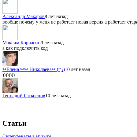
Александр Макаров
8 лет назад
вообще почему у меня не работает новая версия а работает стар
Максим Корчагин
9 лет назад
а как подключить код
✂Елена ✂✂ Николаева✂ (ړײ)
10 лет назад
))))))))
Геннадий Раскоснов
10 лет назад
+
Статьи
Суперфанаты в музыке.