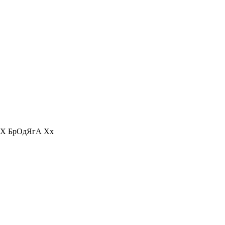
 хХ БрОдЯгА Хх