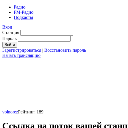
Радио
FM-Радио
Подкасты
Вход
Станция
Пароль
Зарегистрироваться
|
Восстановить пароль
Начать трансляцию
volnorez
Рейтинг: 189
Сcылка на поток вашей станц