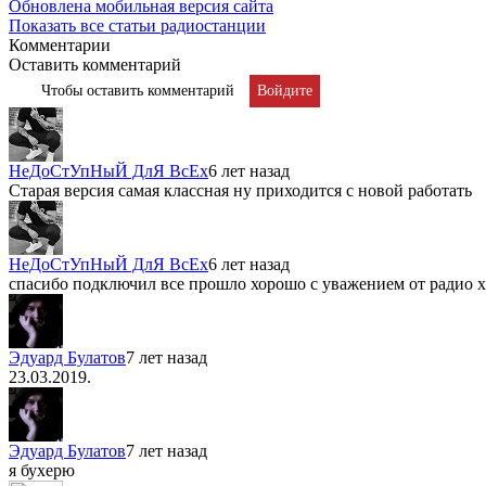
Обновлена мобильная версия сайта
Показать все статьи радиостанции
Комментарии
Оставить комментарий
Чтобы оставить комментарий
Войдите
НеДоСтУпНыЙ ДлЯ ВсЕх
6 лет назад
Старая версия самая классная ну приходится с новой работать
НеДоСтУпНыЙ ДлЯ ВсЕх
6 лет назад
спасибо подключил все прошло хорошо с уважением от радио
Эдуард Булатов
7 лет назад
23.03.2019.
Эдуард Булатов
7 лет назад
я бухерю