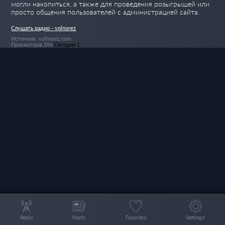
могли накопиться, а также для проведения розыгрышей или
просто общения пользователей с администрацией сайта.
Слушать радио - volnorez
Источник: volnorez.com
Просмотров 596
Сегодня 1
Radio
Posts
Favorites
Settings