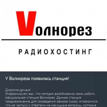
У Волнореза появилась станция!
Дорогие друзья!
Информируем вас, что сегодня возобновила свою работу
официальная станция Волнорез. Данная станция
предназначенна для проведения эфиров (сразу оговоримся,
что не частых) с ответами на насущные вопросы, которые