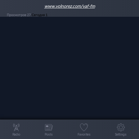
www.volnorez.com/vaf-fm
Просмотров 27
Сегодня 1
Radio
Posts
Favorites
Settings