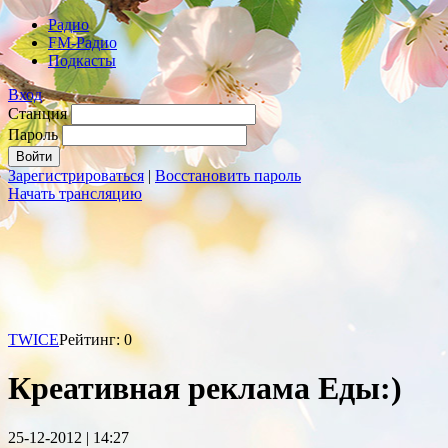
Радио
FM-Радио
Подкасты
Вход
Станция
Пароль
Зарегистрироваться
|
Восстановить пароль
Начать трансляцию
TWICE
Рейтинг: 0
Креативная реклама Еды:)
25-12-2012 | 14:27