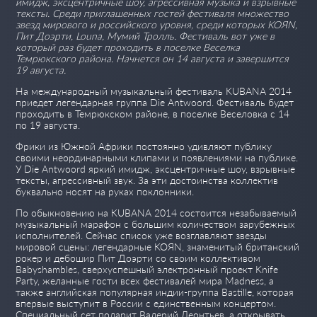
имидж, эксцентричные шоу, агрессивная музыка и взрывные
тексты. Среди приглашенных гостей фестиваля множество
звезд мирового и российского уровня, среди которых KOЯN,
Пит Доэрти, Louna, Мумий Тролль. Фестиваль вот уже в
который раз будет проходить в поселке Веселка
Темрюкского района. Начнется он 14 августа и завершится
19 августа.
На международный музыкальный фестиваль KUBANA 2014
приедет легендарная группа Die Antwoord. Фестиваль будет
проходить в Темрюкском районе, в поселке Веселовка с 14
по 19 августа.
Фрики из Южной Африки постоянно удивляют публику
своими неординарными клипами и появлениями на публике.
У Die Antwoord яркий имидж, эксцентричные шоу, взрывные
тексты, агрессивный звук. За эти достоинства коллектив
буквально носят на руках поклонники.
По обыкновению на KUBANA 2014 состоится незабываемый
музыкальный марафон с большим количеством зарубежных
исполнителей. Сейчас список уже возглавляют звезды
мировой сцены: легендарные KOЯN, знаменитый британский
рокер и дебошир Пит Доэрти со своим коллективом
Babyshambles, сверхуспешный электронный проект Knife
Party, желанные гости всех фестивалей мира Madness, а
также английская популярная индии-группа Bastille, которая
впервые выступит в России с единственным концертом.
Специальный сет подарит Валерий Леонтьев, а открывать