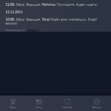
21:00.
Эфир. Ведущая
Patronus.
Приходите, будем ждать)
12.11.2011
10:00.
Эфир. Ведущая
Тося)
Ждём всех желающих. Будет
весело)
Просмотров 117
Сегодня 1
Radio
Posts
Favorites
Settings