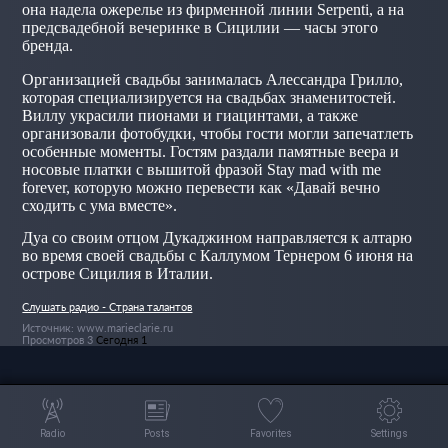
она надела ожерелье из фирменной линии Serpenti, а на
предсвадебной вечеринке в Сицилии — часы этого
бренда.
Организацией свадьбы занималась Алессандра Грилло,
которая специализируется на свадьбах знаменитостей.
Виллу украсили пионами и гиацинтами, а также
организовали фотобудки, чтобы гости могли запечатлеть
особенные моменты. Гостям раздали памятные веера и
носовые платки с вышитой фразой Stay mad with me
forever, которую можно перевести как «Давай вечно
сходить с ума вместе».
Дуа со своим отцом Дукаджином направляется к алтарю
во время своей свадьбы с Каллумом Тернером 6 июня на
острове Сицилия в Италии.
Слушать радио - Страна талантов
Источник: www.marieclarie.ru
Просмотров 3
Сегодня 1
Radio
Posts
Favorites
Settings