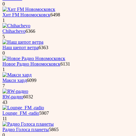
0
Хит FM Новомосковск
6498
1
Chihachevo
6366
5
Наш шепот ветра
6363
0
Новое Радио Новомосковск
6131
1
Макси хард
6099
7
RW-радио
6032
43
Lounge_FM -radio
5907
11
Радио Голоса планеты
5865
0