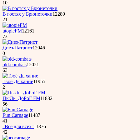
10
B гостях у Бpюнеточки
12289
21
utopieFM
12161
73
Диез-Патриот
12046
0
old-combats
12021
63
Твоё Дыхание
11955
2
ПыЛь_ДоРоГ FM
11832
56
Fun Carnage
11487
41
"Всё для всех"
11376
42