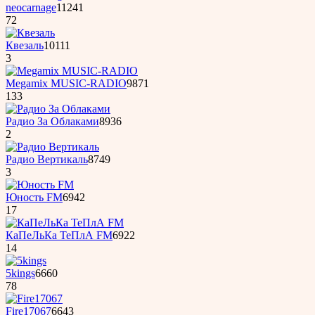
neocarnage
11241
72
Квезаль
10111
3
Megamix MUSIC-RADIO
9871
133
Радио За Облаками
8936
2
Радио Вертикаль
8749
3
Юность FM
6942
17
КаПеЛьКа ТеПлА FM
6922
14
5kings
6660
78
Fire17067
6643