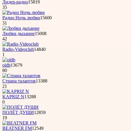
Лидер-радио
15819
35
Радио Ночь любви
15600
31
Любви дыхание
15008
42
Radio-Videoclub
14840
1
oldb
13679
80
Страна талантов
13388
21
KAPRIZ N
13288
0
ПОЛЁТ ДУШИ
12859
19
BEATNER FM
12549