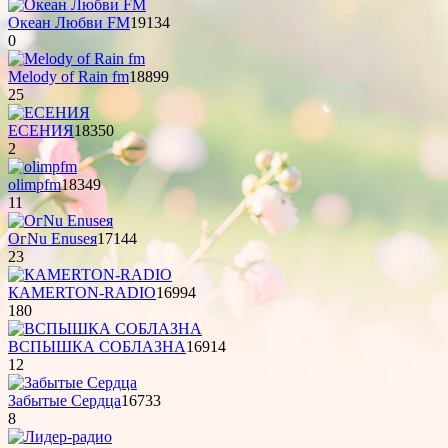
Океан Любви FM
19134
0
Melody of Rain fm
18899
25
ЕСЕНИЯ
18350
2
olimpfm
18349
11
OгNu Enuseя
17144
23
КAMERTON-RADIO
16994
180
ВСПЫШКА СОБЛАЗНА
16914
12
Забытые Сердца
16733
8