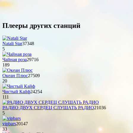
Плееры других станций
Natali Star
37348
5
Чайная роза
29716
189
Океан Плюс
27509
20
Чистый Кайф
24254
111
РАДИО ДВУХ СЕРДЕЦ СЛУШАТЬ РАДИО
21036
5
vipbars
20147
33