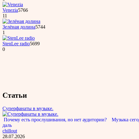
Venezia
5766
11
Зелёная долина
5744
1
StenLee radio
5699
0
Статьи
Суперфанаты в музыке.
Почему есть прослушивания, но нет аудитории? Музыка сегод
даль
chillout
28.07.2026