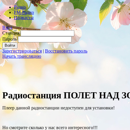
Радио
FM-Радио
Подкасты
Вход
Станция
Пароль
Зарегистрироваться
|
Восстановить пароль
Начать трансляцию
Радиостанция ПОЛЕТ НАД
Плеер данной радиостанции недоступен для установки!
Но смотрите сколько у нас всего интересного!!!