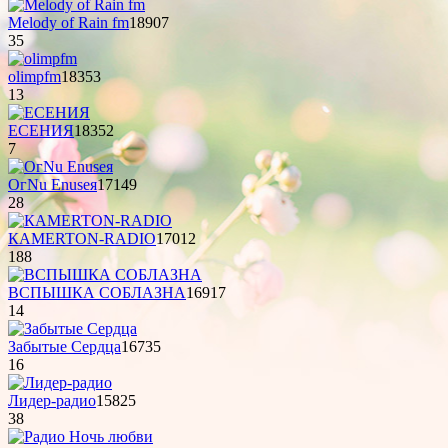
Melody of Rain fm
18907
35
olimpfm
18353
13
ЕСЕНИЯ
18352
7
OгNu Enuseя
17149
28
КAMERTON-RADIO
17012
188
ВСПЫШКА СОБЛАЗНА
16917
14
Забытые Сердца
16735
16
Лидер-радио
15825
38