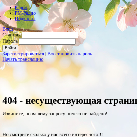
Радио
FM-Радио
Подкасты
Вход
Станция
Пароль
Зарегистрироваться
|
Восстановить пароль
Начать трансляцию
404 - несуществующая страни
Извините, по вашему запросу ничего не найдено!
Но смотрите сколько у нас всего интересного!!!