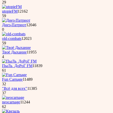
29
utopieFM
12162
59
Диез-Патриот
12046
0
old-combats
12023
59
Твоё Дыхание
11955
4
ПыЛь_ДоРоГ FM
11839
61
Fun Carnage
11489
32
"Всё для всех"
11385
37
neocarnage
11244
62