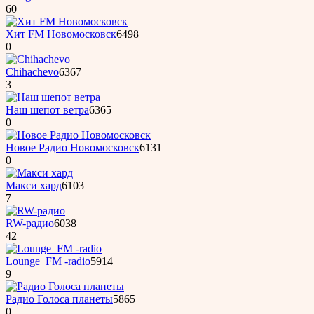
60
Хит FM Новомосковск
6498
0
Chihachevo
6367
3
Наш шепот ветра
6365
0
Новое Радио Новомосковск
6131
0
Макси хард
6103
7
RW-радио
6038
42
Lounge_FM -radio
5914
9
Радио Голоса планеты
5865
0