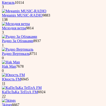
Квезаль
10114
3
Megamix MUSIC-RADIO
9883
138
Мелодия ветра
9814
3
Радио За Облаками
8937
1
Радио Вертикаль
8751
0
Hak Man
7678
0
Юность FM
6945
11
КаПеЛьКа ТеПлА FM
6924
22
5kings
6667