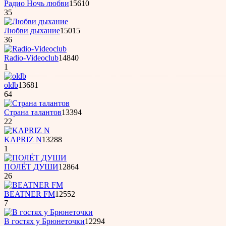
Радио Ночь любви
15610
35
Любви дыхание
15015
36
Radio-Videoclub
14840
1
oldb
13681
64
Страна талантов
13394
22
KAPRIZ N
13288
1
ПОЛЁТ ДУШИ
12864
26
BEATNER FM
12552
7
B гостях у Бpюнеточки
12294