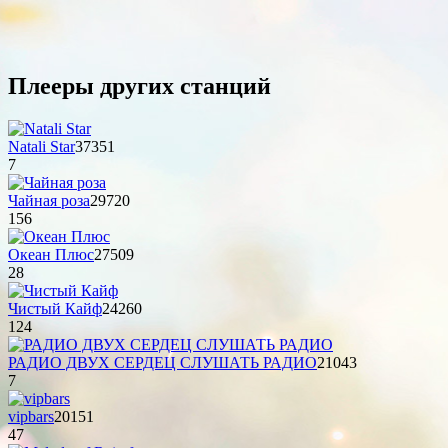
Плееры других станций
Natali Star
37351
7
Чайная роза
29720
156
Океан Плюс
27509
28
Чистый Кайф
24260
124
РАДИО ДВУХ СЕРДЕЦ СЛУШАТЬ РАДИО
21043
7
vipbars
20151
47