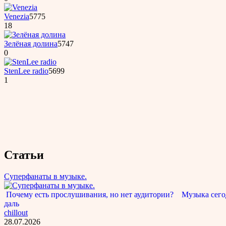
Venezia
5775
18
Зелёная долина
5747
0
StenLee radio
5699
1
Статьи
Суперфанаты в музыке.
Почему есть прослушивания, но нет аудитории? Музыка сегод
даль
chillout
28.07.2026