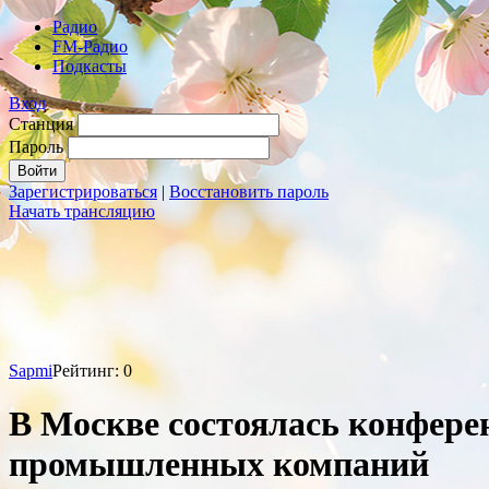
Радио
FM-Радио
Подкасты
Вход
Станция
Пароль
Зарегистрироваться
|
Восстановить пароль
Начать трансляцию
Sapmi
Рейтинг: 0
В Москве состоялась конфере
промышленных компаний