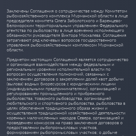
Заключены Соглашения о сотрудничестве между Комитетом
рыбохозяйственного комплекса Мурманской области в лице
председателя комитета Олега Заболотского и Баренцево-
Беломорским территориальным управлением Федерального
агентства по рыболовству в лице временно исполняющего
обязанности руководителя Виктора Москалева. Соглашения
затрагивают ряд ключевых вопросов государственного
управления рыбохозяйственным комплексом Мурманской
области.
Предметом настоящих Соглашений является сотрудничество
и организация взаимодействия между федеральным и
региональным уровнями исполнительной власти по
вопросам осуществления полномочий, связанных с
заключением договоров о закреплении долей квот добычи
(вылова) водных биоресурсов с юридическими лицами
(индивидуальными предпринимате
лями), организацией и
регулированием промышленного и прибрежного
рыболовства, товарного рыбоводства, организацией
любительского и спортивного рыболовства, рыболовства в
целях обеспечения традиционного образа жизни и
осуществления традиционной хозяйственной деятельности
коренных малочисленных народов Севера, организацией и
проведением конкурсов на право заключения договоров о
предоставлении рыбопромысловых участков,
формированием рыбопромысловых участков; о добыче