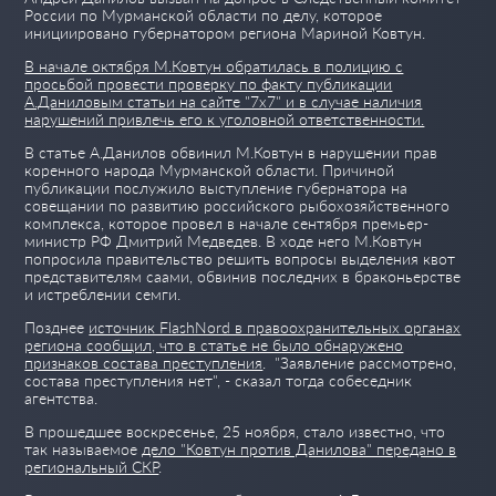
России по Мурманской области по делу, которое
инициировано губернатором региона Мариной Ковтун.
В начале октября М.Ковтун обратилась в полицию с
просьбой провести проверку по факту публикации
А.Даниловым статьи на сайте "7х7" и в случае наличия
нарушений привлечь его к уголовной ответственности.
В статье А.Данилов обвинил М.Ковтун в нарушении прав
коренного народа Мурманской области. Причиной
публикации послужило выступление губернатора на
совещании по развитию российского рыбохозяйственного
комплекса, которое провел в начале сентября премьер-
министр РФ Дмитрий Медведев. В ходе него М.Ковтун
попросила правительство решить вопросы выделения квот
представителям саами, обвинив последних в браконьерстве
и истреблении семги.
Позднее
источник FlashNord в правоохранительных органах
региона сообщил, что в статье не было обнаружено
признаков состава преступления
. "Заявление рассмотрено,
состава преступления нет", - сказал тогда собеседник
агентства.
В прошедшее воскресенье, 25 ноября, стало известно, что
так называемое
дело "Ковтун против Данилова" передано в
региональный СКР
.