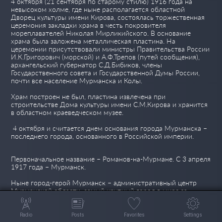
4 октября (21 сентября по старому стилю) 1916 года на
невысоком холме, где ныне располагается областной
Дворец культуры имени Кирова, состоялась торжественная
церемония закладки храма в честь покровителя
мореплавателей Николая Мирликийского. В основание
храма была заложена металлическая пластина. На
церемонии присутствовали министры Правительства России
И.К.Григорович (морской) и А.Ф.Трепов (путей сообщения),
архангельский губернатор С.Д.Бибиков, члены
Государственного совета и Государственной Думы России,
почти все население Мурманска и Колы.
Храм построен не был, пластина извлечена при
строительстве Дома культуры имени С.М.Кирова и хранится
в областном краеведческом музее.
4 октября и считается днем основания города Мурманска –
последнего города, основанного в Российской империи.
Первоначальное название – Романов-на-Мурмане. С 3 апреля
1917 года – Мурманск.
Ныне город-герой Мурманск – административный центр
Мурманской области, самый крупный город в мире за
Полярным кругом.
Источник: www.b-port.com
Radio
Posts
Favorites
Settings
Просмотров 48
Сегодня 1