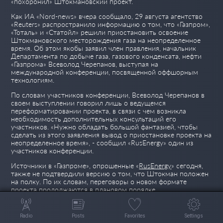
«похоронил» Штокмановский проект.
Как ИА «Nord-news» вчера сообщало, 29 августа агентство
«Reuters» распространило информацию о том, что «Газпром»,
«Тоталь» и «Статойл» решили приостановить освоение
Штокмановского месторождения газа на неопределенное
время. Об этом якобы заявил член правления, начальник
Департамента по добыче газа, газового конденсата, нефти
«Газпрома» Всеволод Черепанов, выступая на
международной конференции, посвященной оффшорным
технологиям.
По словам участников конференции, Всеволод Черепанов в
своем выступлении говорил лишь о ведущемся
переформатировании проекта, в связи с чем возникла
необходимость дополнительных консультаций его
участников. «Нужно обладать большой фантазией, чтобы
сделать из этого заявления вывод о приостановке проекта на
неопределенное время», - сообщил «RusEnergy» один из
участников конференции.
Источники в «Газпроме», опрошенные «
RusEnergy
» сегодня,
также не подтвердили версию о том, что Штокман положен
на полку. По их словам, переговоры о новом формате
проекта продолжаются в плановом порядке.
Источник: www.nord-news.ru
Просмотров 24
Сегодня 1
Radio
Posts
Favorites
Settings