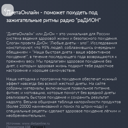
ДиетаОнлайн - поможет похудеть под
зажигательные ритмы радио "раДИОН"
"ДиетаОнлайн" или ДиОн – это уникальная для России
система ведения здоровой жизни и безопасного похудения.
Слоган проекта ДиОн: "Любые диеты - зло!". Исследования
констатируют, что 95% людей, соблазнившись очередным
обещанием – "Наша быстрая диета - ваше эффективное
похудение!", в течение последующего года возвращаются к
прежнему весу. Мы предлагаем здоровое похудение без
диет, с которым здоровая жизнь подарит тебе радостное
настроение и хорошее самочувствие.
Наша методика и программа похудения обеспечат нужный
эффект навсегда без всякой жесткой диеты. На сайте
собраны материалы, включающие правильное питание,
фитнес и мотивацию, которые помогут без вредной диеты
реализовать быстрое похудение и сохранить результат
надолго. Весьма обширная таблица калорийности продуктов
(более 20000 наименований и поиск по штрих-коду) и
специальные рецепты сделают здоровое похудение лёгким и
необременительным.
Источник: www.dietaonline.ru
Просмотров 158
Сегодня 1