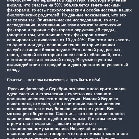
личности — темперамента и характера. Некоторые ученые
писали, что счастье на 50% объясняется генетическими
факторами, то есть психологическими особенностями наших
биологических родителей. Но данные показывают, что это
не совсем так. Эпигенетические исследования, то есть
исследования, посвященные взаимосвязи генетических
факторов и причин с факторами окружающей среды,
говорят о том, что влияние этих факторов может
варьировать в диапазоне от 10 до 40%. При этом нет какого-
то одного или двух основных генов, которые влияют
на субъективное благополучие. Есть целый ряд разных
генов, каждый из которых вносит свой небольшой, хоть
и статистически значимый вклад. В сумме с учетом
взаимодействия со средой они дают достаточно увесистый
вклад.
Счастье — не точка назначения, а путь быть в нём!
Русские философы Серебряного века много критиковали
идею счастья и стремления к счастью как главного
принципа человеческого поведения. Николай Бердяев,
в частности, отмечал, что в состоянии счастья человек
останавливается и ему больше ничего не нужно. Вся
мотивация обнуляется. Счастье — это состояние полного
слияния желаемого с действительным. И в этом смысле
стремиться к счастью — значит стремиться
к остановленному мгновению. Не случайно часто
о состоянии счастья говорят, что в этот момент можно или
даже хочется умереть, потому что уже ничего больше