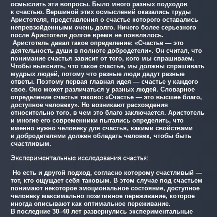
осмыслить эти вопросы. Было много разных подходов
к счастью. Вершиной этих осмыслений оказались труды
Аристотеля, представления о счастье которого оставались
непревзойденными очень долго. Ничего более серьезного
после Аристотеля долгое время не появлялось.
Аристотель давал такое определение: «Счастье — это
деятельность души в полноте добродетели». Он считал, что
понимание счастья зависит от того, кого мы спрашиваем.
Чтобы выяснить, что такое счастье, мы должны спрашивать
мудрых людей, потому что разные люди дадут разные
ответы. Поэтому первая главная идея — счастье у каждого
свое. Оно может различаться у разных людей. Словарное
определение счастья таково: «Счастье — это высшее благо,
доступное человеку». Но возникают расхождения
относительно того, в чем это благо заключается. Аристотель
и многие его современники пытались определить, что
именно нужно человеку для счастья, какими свойствами
и добродетелями должен обладать человек, чтобы быть
счастливым.
Экспериментальные исследования счастья:
Но есть и другой подход, согласно которому счастливый —
тот, кто ощущает себя таковым. В этом случае под счастьем
понимают некоторое эмоциональное состояние, доступное
человеку максимально позитивное переживание, которое
иногда описывают как оптимальное переживание.
В последние 30–40 лет развернулись экспериментальные