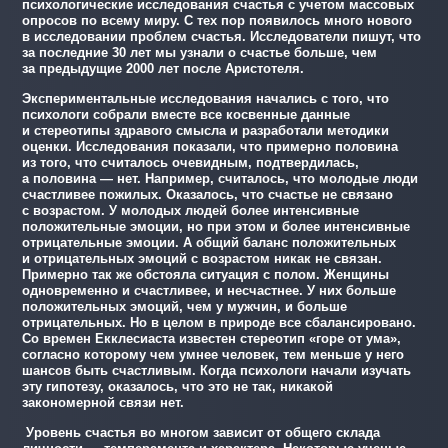
психологические исследования счастья с учетом массовых
опросов по всему миру. С тех пор появилось много нового
в исследовании проблем счастья. Исследователи пишут, что
за последние 30 лет мы узнали о счастье больше, чем
за предыдущие 2000 лет после Аристотеля.
Экспериментальные исследования начались с того, что
психологи собрали вместе все косвенные данные
и стереотипы здравого смысла и разработали методики
оценки. Исследования показали, что примерно половина
из того, что считалось очевидным, подтвердилась,
а половина — нет. Например, считалось, что молодые люди
счастливее пожилых. Оказалось, что счастье не связано
с возрастом. У молодых людей более интенсивные
положительные эмоции, но при этом и более интенсивные
отрицательные эмоции. А общий баланс положительных
и отрицательных эмоций с возрастом никак не связан.
Примерно так же обстояла ситуация с полом. Женщины
одновременно и счастливее, и несчастнее. У них больше
положительных эмоций, чем у мужчин, и больше
отрицательных. Но в целом в природе все сбалансировано.
Со времен Екклесиаста известен стереотип «горе от ума»,
согласно которому чем умнее человек, тем меньше у него
шансов быть счастливым. Когда психологи начали изучать
эту гипотезу, оказалось, что это не так, никакой
закономерной связи нет.
Уровень счастья во многом зависит от общего склада