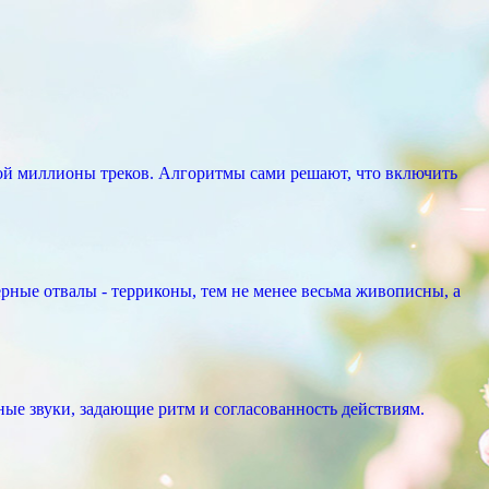
ой миллионы треков. Алгоритмы сами решают, что включить
рные отвалы - терриконы, тем не менее весьма живописны, а
ые звуки, задающие ритм и согласованность действиям.