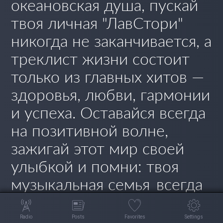
океановская душа, пускай
твоя личная "ЛавСтори"
никогда не заканчивается, а
треклист жизни состоит
только из главных хитов —
здоровья, любви, гармонии
и успеха. Оставайся всегда
на позитивной волне,
зажигай этот мир своей
улыбкой и помни: твоя
музыкальная семья
всегда
рядом. С днем рождения!
Radio
Posts
Favorites
Settings
Просмотров 12
Сегодня 1