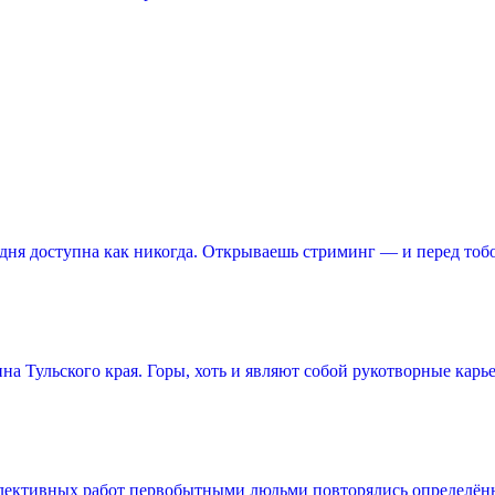
ня доступна как никогда. Открываешь стриминг — и перед тоб
 Тульского края. Горы, хоть и являют собой рукотворные карье
лективных работ первобытными людьми повторялись определённ