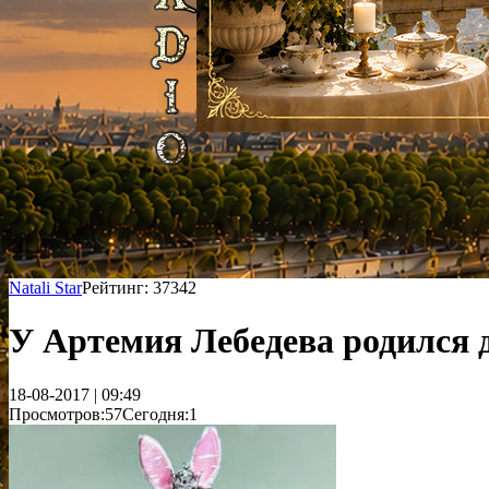
Natali Star
Рейтинг: 37342
У Артемия Лебедева родился 
18-08-2017 | 09:49
Просмотров:57
Сегодня:1