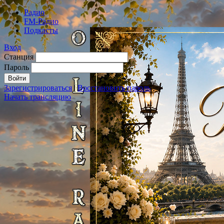
Радио
FM-Радио
Подкасты
Вход
Станция
Пароль
Зарегистрироваться
|
Восстановить пароль
Начать трансляцию