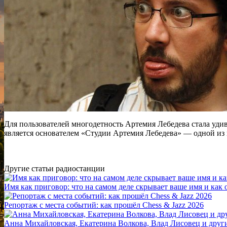
Для пользователей многодетность Артемия Лебедева стала удив
является основателем «Студии Артемия Лебедева» — одной из 
Другие статьи радиостанции
Имя как приговор: что на самом деле скрывает ваше имя и как
Репортаж с места событий: как прошёл Chess & Jazz 2026
Анна Михайловская, Екатерина Волкова, Влад Лисовец и друг