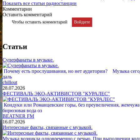
Показать все статьи радиостанции
Комментарии
Оставить комментарий
Чтобы оставить комментарий
Войдите
Статьи
Суперфанаты в музыке.
Почему есть прослушивания, но нет аудитории? Музыка сегод
даль
chillout
28.07.2026
ФЕСТИВАЛЬ ЭКО-АКТИВИСТОВ "КУРАЛЕС"
Кондуки или Романцевские горы, без преувеличения, жемчужина
бирюзовая вода оз
BEATNER FM
16.07.2026
Интересные факты, связанные с музыкой.
Музыка возникла одновременно с речью. При выполнении кол