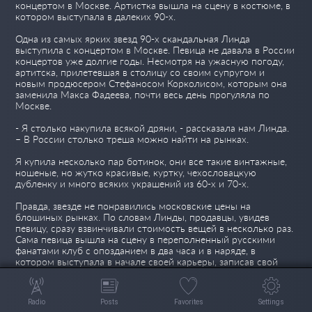
концертом в Москве. Артистка вышла на сцену в костюме, в
котором выступала в далеких 90-х.
Одна из самых ярких звезд 90-х скандальная Линда
выступила с концертом в Москве. Певица не давала в России
концертов уже долгие годы. Несмотря на ужасную погоду,
артитска, прилетевшая в столицу со своим супругом и
новым продюсером Стефаносом Корколисом, которым она
заменила Макса Фадеева, почти весь день прогуляла по
Москве.
- Я столько накупила всякой дряни, - рассказала нам Линда.
– В России столько треша можно найти на рынках.
Я купила несколько пар ботинок, они все такие винтажные,
ношеные, но жутко красивые, куртку, чехословацкую
дубленку и много всяких украшений из 60-х и 70-х.
Правда, звезде не понравились московские цены на
блошиных рынках. По словам Линды, продавцы, увидев
певицу, сразу взвинчивали стоимость вещей в несколько раз.
Сама певица вышла на сцену в переполненный русскими
фанатами клуб с опозданием в два часа и в наряде, в
котором выступала в начале своей карьеры, записав свой
первый хит «Я ворона».
Источник: eg.ru
Просмотров 158
Сегодня 1
Radio
Posts
Favorites
Settings