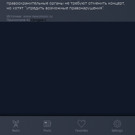
правоохранительные органы не требуют отменить концерт,
но хотят "упредить возможные правонарушения".
Источник: www.newsmusic.ru
Просмотров 41
Сегодня 1
Radio
Posts
Favorites
Settings