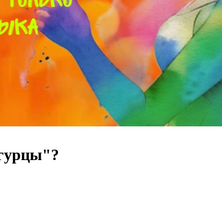
огурцы"?