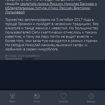
свадьбе
«золотого голоса России» Николая Баскова и
обладательницы титула «Мисс Россия» Виктории
Лопыревой
.
Торжество запланировано на 5 октября 2017 года в
городе Грозном и пройдет в чеченских традициях: без
алкоголя и танца жениха с невестой. Но большинство
пользователей Сети скептически отнеслись к такому
известию, к тому же пару почти не видят вместе —
более того, они зачастую находятся в разных странах.
Но сегодня Николай наконец выложил селфи «с
любимой» в своем микроблоге.
Источник: www.womanhit.ru
Просмотров 6
Сегодня 1
Radio
Posts
Favorites
Settings