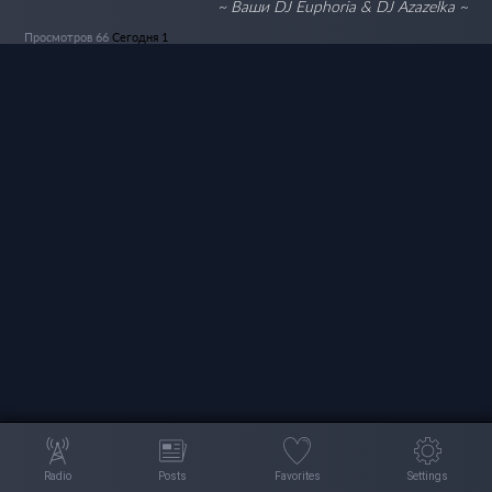
~ Ваши DJ Euphoria & DJ Azazelka ~
Просмотров 66
Сегодня 1
Radio
Posts
Favorites
Settings