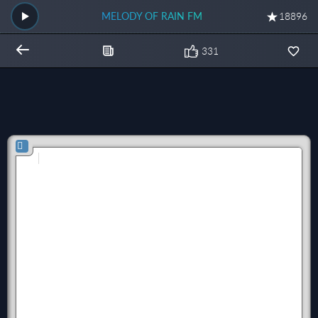
MELODY OF RAIN FM
18896
331
Общий