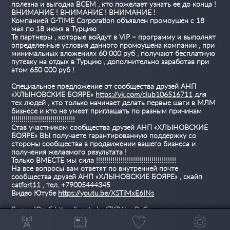
полезна и выгодна ВСЕМ , кто пожелает узнать ее до конца !
ВНИМАНИЕ ! ВНИМАНИЕ ! ВНИМАНИЕ !
Компанией G-TIME Corporation объявлен промоушен с 18
мая по 18 июня в Турцию
Те партнеры , которые войдут в VIP – программу и выполнят
определенные условия данного промоушена компании , при
минимальных вложениях 60 000 руб , получают бесплатную
путевку на отдых в Турцию , дополнительно заработав при
этом 650 000 руб !
Специальное предложение от сообщества друзей АНП
«ХЛЫНОВСКИЕ БОЯРЕ»
https://vk.com/club106516711
для
тех людей , кто только начинает делать первые шаги в МЛМ
бизнесе и кто не умеет приглашать по разным причинам
!!!!!!!!!!!!!!!!!!!!!!!!!!!!!!!
Став участником сообщества друзей АНП «ХЛЫНОВСКИЕ
БОЯРЕ» ВЫ получаете гарантированную поддержку со
стороны сообщества в продвижении вашего бизнеса и
получения желаемого результата !
Только ВМЕСТЕ мы сила !!!!!!!!!!!!!!!!!!!!!!!!!!!!!!!!!!!!!!!
На все вопросы вам ответят по внутренней почте
сообщества друзей АНП «ХЛЫНОВСКИЕ БОЯРЕ» , скайп
catfort11 , тел. +79005444345
Видео Ютубе
https://youtu.be/XSTiMxE6INs
Видео Ютуб
https://youtu.be/ZKP6bssPoCc