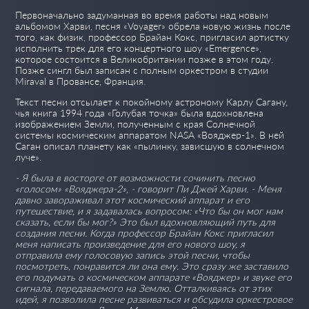
Первоначально задуманная во время работы над новым
альбомом Харви, песня «Voyager» обрела новую жизнь после
того, как физик, профессор Брайан Кокс, пригласил артистку
исполнить трек для его концертного шоу «Emergence»,
которое состоится в Великобритании позже в этом году.
Позже сингл был записан с полным оркестром в студии
Miraval в Провансе, Франция.
Текст песни отсылает к покойному астроному Карлу Сагану,
чья книга 1994 года «Голубая точка» была вдохновлена ​​
изображением Земли, полученным с края Солнечной
системы космическим аппаратом NASA «Вояджер-1». В ней
Саган описал планету как «пылинку, зависшую в солнечном
луче».
- Я была в восторге от возможности сочинить песню
«голосом» «Вояджера-2», - говорит Пи Джей Харви. - Меня
давно завораживал этот космический аппарат и его
путешествие, и я задавалась вопросом: «Что бы он мог нам
сказать, если бы мог?» Это был вдохновляющий путь для
создания песни. Когда профессор Брайан Кокс пригласил
меня написать произведение для его нового шоу, я
отправила ему голосовую запись этой песни, чтобы
посмотреть, понравится ли она ему. Это сразу же заставило
его подумать о космическом аппарате «Вояджер» и звуке его
сигнала, передаваемого на Землю. Отталкиваясь от этих
идей, я позволила песне развиваться и обсудила оркестровое