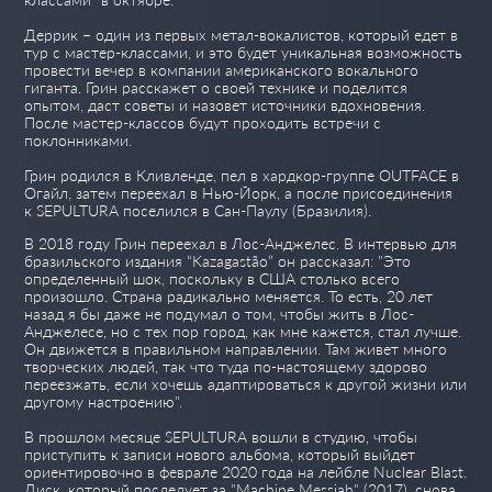
Деррик – один из первых метал-вокалистов, который едет в
тур с мастер-классами, и это будет уникальная возможность
провести вечер в компании американского вокального
гиганта. Грин расскажет о своей технике и поделится
опытом, даст советы и назовет источники вдохновения.
После мастер-классов будут проходить встречи с
поклонниками.
Грин родился в Кливленде, пел в хардкор-группе OUTFACE в
Огайл, затем переехал в Нью-Йорк, а после присоединения
к SEPULTURA поселился в Сан-Паулу (Бразилия).
В 2018 году Грин переехал в Лос-Анджелес. В интервью для
бразильского издания “Kazagastão” он рассказал: "Это
определенный шок, поскольку в США столько всего
произошло. Страна радикально меняется. То есть, 20 лет
назад я бы даже не подумал о том, чтобы жить в Лос-
Анджелесе, но с тех пор город, как мне кажется, стал лучше.
Он движется в правильном направлении. Там живет много
творческих людей, так что туда по-настоящему здорово
переезжать, если хочешь адаптироваться к другой жизни или
другому настроению".
В прошлом месяце SEPULTURA вошли в студию, чтобы
приступить к записи нового альбома, который выйдет
ориентировочно в феврале 2020 года на лейбле Nuclear Blast.
Диск, который последует за "Machine Messiah" (2017), снова