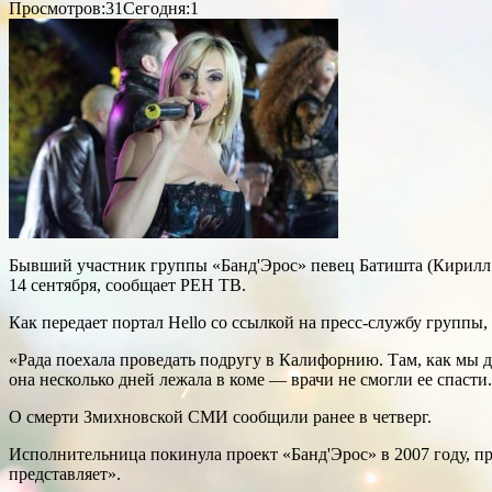
Просмотров:31
Сегодня:1
Бывший участник группы «Банд'Эрос» певец Батишта (Кирилл Пе
14 сентября, сообщает РЕН ТВ.
Как передает портал Hello со ссылкой на пресс-службу групп
«Рада поехала проведать подругу в Калифорнию. Там, как мы д
она несколько дней лежала в коме — врачи не смогли ее спаст
О смерти Змихновской СМИ сообщили ранее в четверг.
Исполнительница покинула проект «Банд'Эрос» в 2007 году, п
представляет».