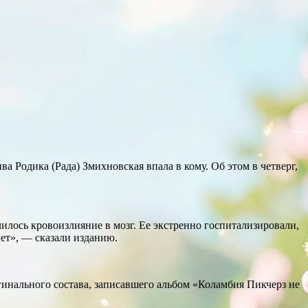
 Родика (Рада) Змихновская впала в кому. Об этом в четверг,
илось кровоизлияние в мозг. Ее экстренно госпитализировали,
нет», — сказали изданию.
гинального состава, записавшего альбом «Коламбия Пикчерз не