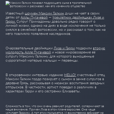
Известный
шоумен Максим Галкин
души не чает в своих
детях от
Аллы Пугачевой
—
трехлетних двойняшках Лизе и
Гарри.
Супруг Примадонны довольно редко говорит о
личной жизни, однако на днях в виде исключения не только
снялся в семейной фотосессии, но и рассказал о том, как на
него повлияло появление наследников.
Очаровательные двойняшки
Лиза и Гарри
подарили
вторую
молодость Алле Пугачевой
и новое мировоззрение ее
супругу Максиму Галкину, для которого выношенные
суррогатной матерью малыши — первенцы.
В откровенном интервью изданию
HELLO!
счастливый отец
Максим Галкин гордо позирует с сыном в замке супругов в
деревне Грязь, рассказывая о нюансах воспитания звездных
отпрысков. В частности, артист поведал о различиях в
характерах Гарри и его сестренки Елизаветы.
Сложность в том, что они очень ревнуют родителей, соперничают за
наше внимание. Причем Лиза в этом плане взрослее. Она чаще
уступает Гаррику. А тот этим пользуется. И воинственно забирает на